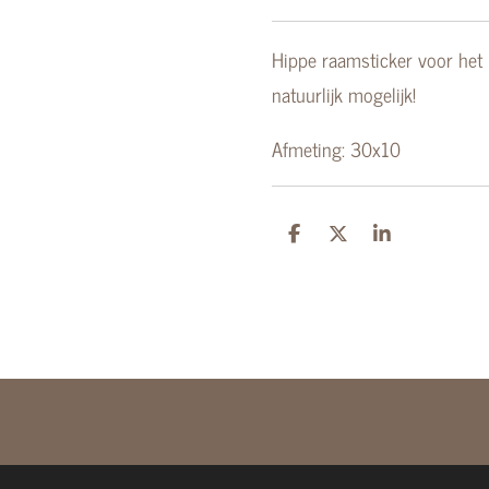
Hippe raamsticker voor het 
natuurlijk mogelijk!
Afmeting: 30x10
D
D
S
e
e
h
l
e
a
e
l
r
n
e