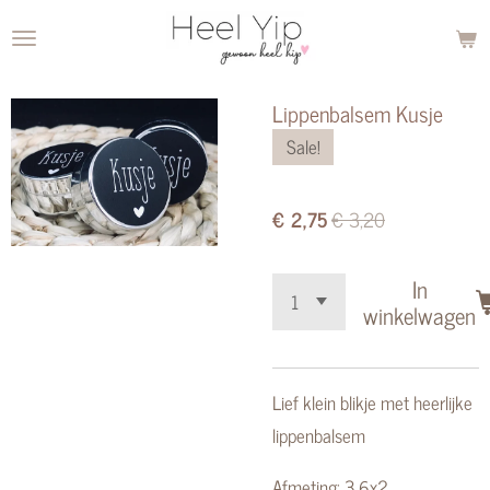
Ga
direct
naar
Lippenbalsem Kusje
de
Sale!
hoofdinhoud
€ 2,75
€ 3,20
In
winkelwagen
Lief klein blikje met heerlijke
lippenbalsem
Afmeting: 3,6x2