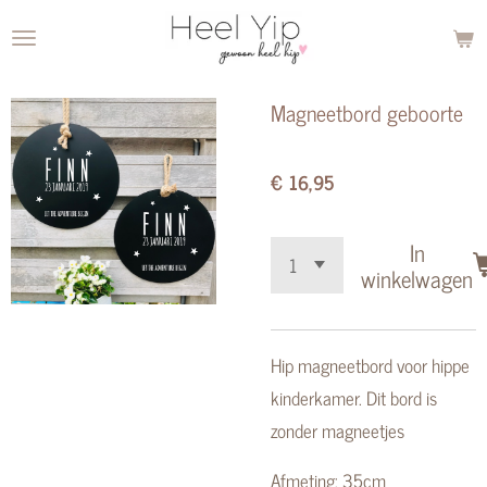
Ga
direct
naar
Magneetbord geboorte
de
hoofdinhoud
€ 16,95
In
winkelwagen
Hip magneetbord voor hippe
kinderkamer. Dit bord is
zonder magneetjes
Afmeting: 35cm