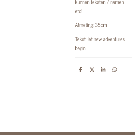
kunnen teksten / namen
etc!
Afmeting: 35cm
Tekst: let new adventures
begin
D
D
S
D
e
e
h
e
l
e
a
l
e
l
r
e
n
e
n