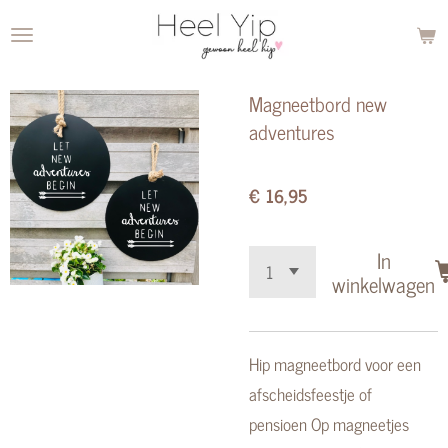
Ga
direct
naar
Magneetbord new
de
adventures
hoofdinhoud
€ 16,95
In
winkelwagen
Hip magneetbord voor een
afscheidsfeestje of
pensioen Op magneetjes