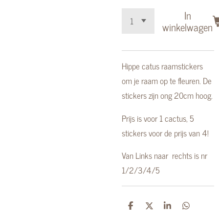
In
winkelwagen
Hippe catus raamstickers
om je raam op te fleuren. De
stickers zijn ong 20cm hoog.
Prijs is voor 1 cactus, 5
stickers voor de prijs van 4!
Van Links naar rechts is nr
1/2/3/4/5
D
D
S
D
e
e
h
e