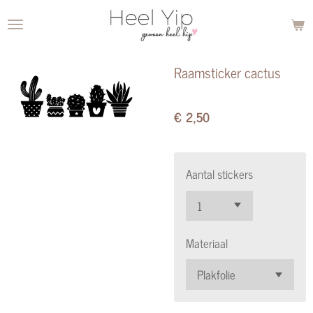
Ga
direct
naar
Raamsticker cactus
de
hoofdinhoud
€ 2,50
Aantal stickers
Materiaal