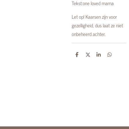
Tekst:one loved mama
Let op! Kaarsen zijn voor
gezelligheid, dus laat ze niet
onbeheerd achter.
D
D
S
D
e
e
h
e
l
e
a
l
e
l
r
e
n
e
n