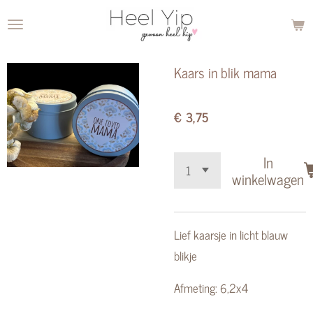
Ga
direct
naar
Kaars in blik mama
de
hoofdinhoud
€ 3,75
In
winkelwagen
Lief kaarsje in licht blauw
blikje
Afmeting: 6,2x4