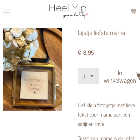
Ga
direct
naar
Lijstje liefste mama
de
hoofdinhoud
€ 8,95
In
winkelwagen
Lief klein fotolijstje met lieve
tekst voor mama aan een
satijnen lintje
Tekst:mijn mama is de liefst