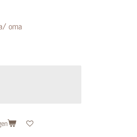
ma/ oma
gen