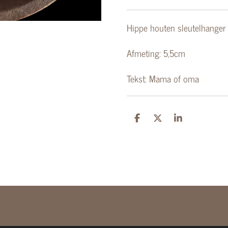
Hippe houten sleutelhanger
Afmeting: 5,5cm
Tekst: Mama of oma
D
D
S
e
e
h
l
e
a
e
l
r
n
e