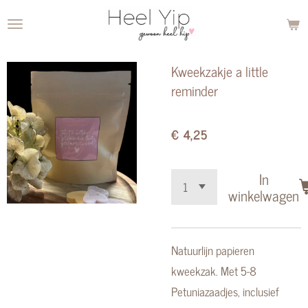
Ga
direct
naar
Kweekzakje a little
de
reminder
hoofdinhoud
€ 4,25
In
winkelwagen
Natuurlijn papieren
kweekzak. Met 5-8
Petuniazaadjes, inclusief