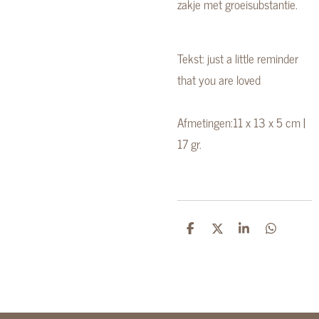
zakje met groeisubstantie.
Tekst: just a little reminder
that you are loved
Afmetingen:
11 x 13 x 5 cm |
17 gr.
D
D
S
D
e
e
h
e
l
e
a
l
e
l
r
e
n
e
n