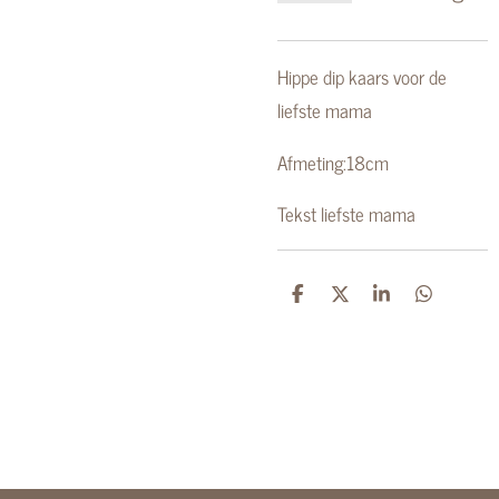
Hippe dip kaars voor de
liefste mama
Afmeting:18cm
Tekst liefste mama
D
D
S
D
e
e
h
e
l
e
a
l
e
l
r
e
n
e
n