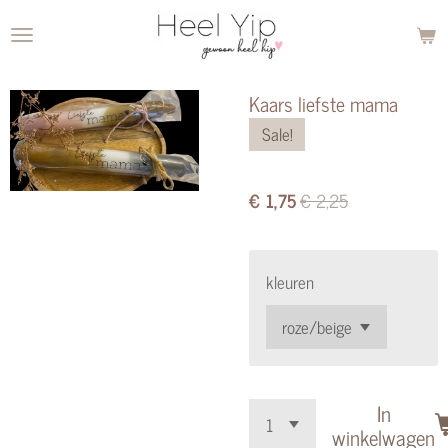
Ga
direct
naar
Kaars liefste mama
de
Sale!
hoofdinhoud
€ 1,75
€ 2,25
kleuren
In
winkelwagen