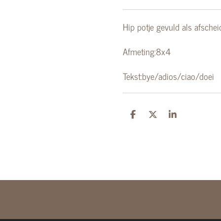
Hip potje gevuld als afschei
Afmeting:8x4
Tekst:bye/adios/ciao/doei
D
D
S
e
e
h
l
e
a
e
l
r
n
e