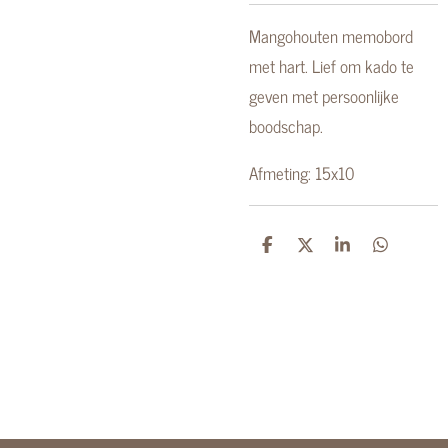
Mangohouten memobord
met hart. Lief om kado te
geven met persoonlijke
boodschap.
Afmeting: 15x10
D
D
S
D
e
e
h
e
l
e
a
l
e
l
r
e
n
e
n