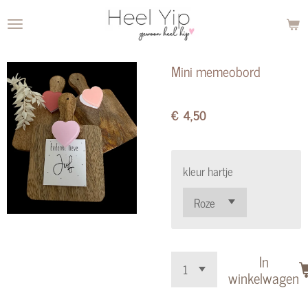
Ga
direct
naar
Mini memeobord
de
hoofdinhoud
€ 4,50
kleur hartje
In
winkelwagen