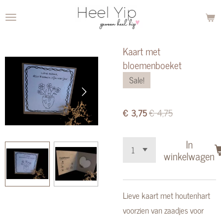
Ga
direct
naar
Kaart met
de
bloemenboeket
hoofdinhoud
Sale!
€ 3,75
€ 4,75
In
winkelwagen
Lieve kaart met houtenhart
voorzien van zaadjes voor