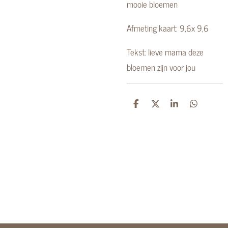
mooie bloemen
Afmeting kaart: 9,6x 9,6
Tekst: lieve mama deze
bloemen zijn voor jou
D
D
S
D
e
e
h
e
l
e
a
l
e
l
r
e
n
e
n