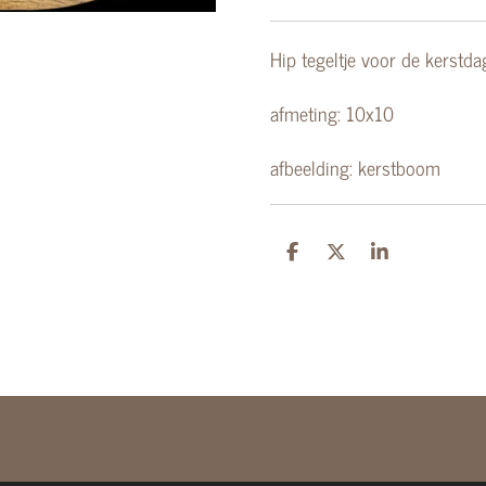
Hip tegeltje voor de kerstd
afmeting: 10x10
afbeelding: kerstboom
D
D
S
e
e
h
l
e
a
e
l
r
n
e