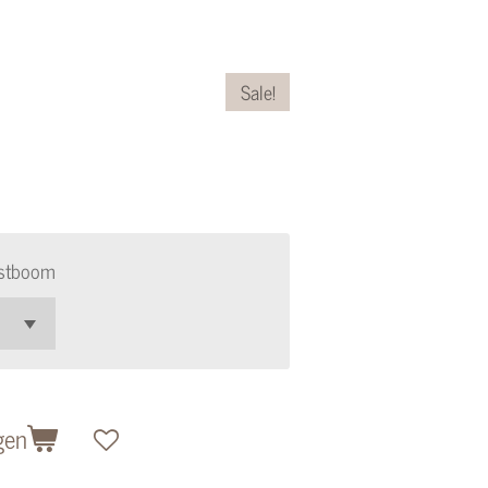
Sale!
rstboom
gen