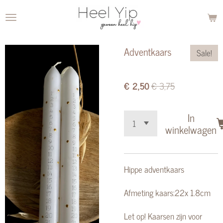
Ga
direct
naar
Adventkaars
Sale!
de
hoofdinhoud
€ 2,50
€ 3,75
In
winkelwagen
Hippe adventkaars
Afmeting kaars:22x 1.8cm
Let op! Kaarsen zijn voor