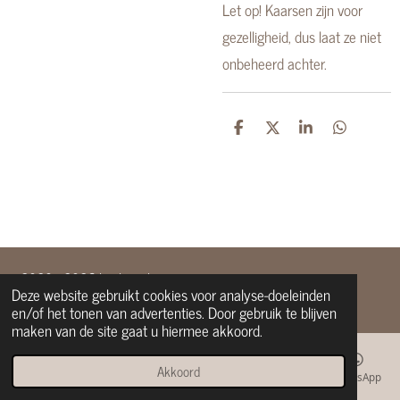
Let op! Kaarsen zijn voor
gezelligheid, dus laat ze niet
onbeheerd achter.
D
D
S
D
e
e
h
e
l
e
a
l
e
l
r
e
n
e
n
© 2020 - 2026 heelyip.nl
Deze website gebruikt cookies voor analyse-doeleinden
Powered by
JouwWeb
en/of het tonen van advertenties. Door gebruik te blijven
maken van de site gaat u hiermee akkoord.
Akkoord
E-mailadres
Telefoonnummer
Kaart
Facebook
WhatsApp