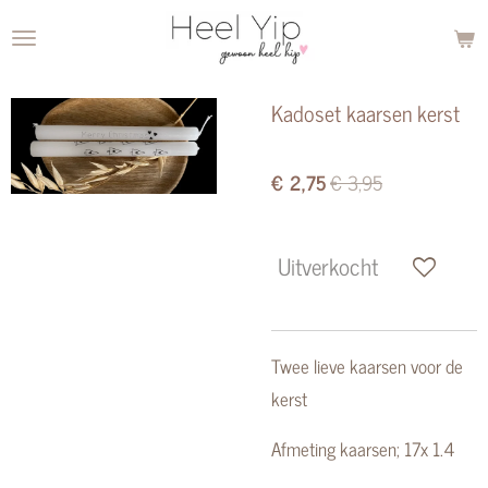
Ga
direct
naar
Kadoset kaarsen kerst
de
hoofdinhoud
€ 2,75
€ 3,95
Uitverkocht
Twee lieve kaarsen voor de
kerst
Afmeting kaarsen; 17x 1.4