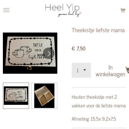
Ga
direct
naar
Theekistje liefste mama
de
hoofdinhoud
€ 7,50
In
winkelwagen
Houten theekistje met 2
vakken voor de liefste mama
Afmeting: 15,5x 9,2x7,5