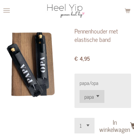
Ga
direct
naar
Pennenhouder met
de
elastische band
hoofdinhoud
€ 4,95
papa/opa
In
winkelwagen