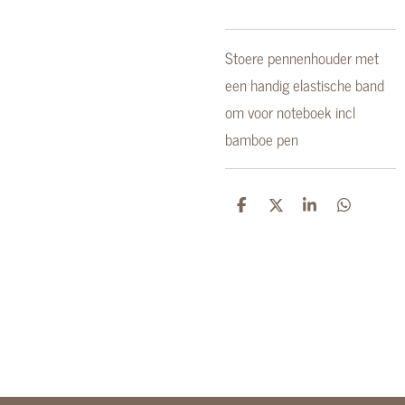
Stoere pennenhouder met
een handig elastische band
om voor noteboek incl
bamboe pen
D
D
S
D
e
e
h
e
l
e
a
l
e
l
r
e
n
e
n