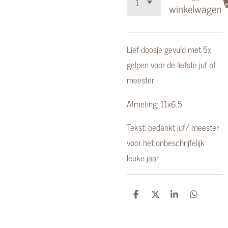
winkelwagen
Lief doosje gevuld met 5x
gelpen voor de liefste juf of
meester
Afmeting: 11x6,5
Tekst: bedankt juf/ meester
voor het onbeschrijfelijk
leuke jaar
D
D
S
D
e
e
h
e
l
e
a
l
e
l
r
e