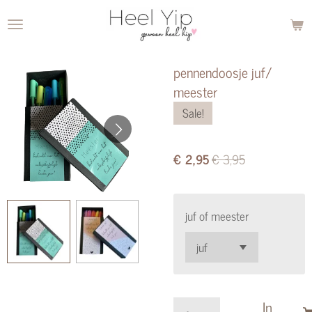
Ga
direct
naar
pennendoosje juf/
de
meester
hoofdinhoud
Sale!
€ 2,95
€ 3,95
juf of meester
In