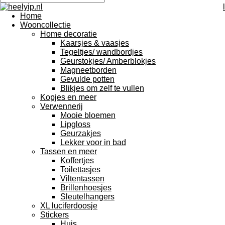
l
Home
Wooncollectie
Home decoratie
Kaarsjes & vaasjes
Tegeltjes/ wandbordjes
Geurstokjes/ Amberblokjes
Magneetborden
Gevulde potten
Blikjes om zelf te vullen
Kopjes en meer
Verwennerij
Mooie bloemen
Lipgloss
Geurzakjes
Lekker voor in bad
Tassen en meer
Koffertjes
Toilettasjes
Viltentassen
Brillenhoesjes
Sleutelhangers
XL luciferdoosje
Stickers
Huis