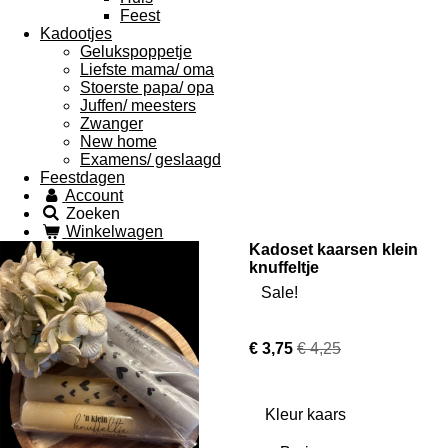
Feest
Kadootjes
Gelukspoppetje
Liefste mama/ oma
Stoerste papa/ opa
Juffen/ meesters
Zwanger
New home
Examens/ geslaagd
Feestdagen
Account
Zoeken
Winkelwagen
Kadoset kaarsen klein
knuffeltje
Sale!
€ 3,75
€ 4,25
Kleur kaars