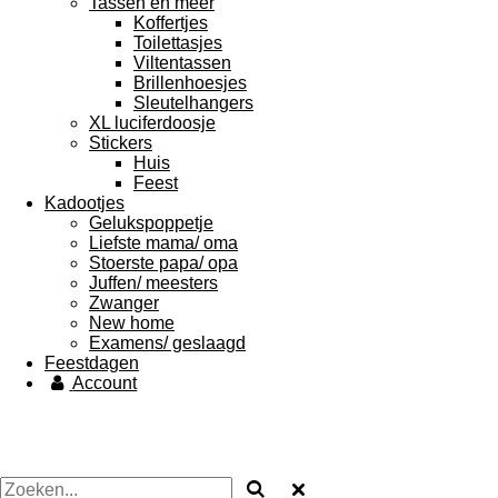
Tassen en meer
Koffertjes
Toilettasjes
Viltentassen
Brillenhoesjes
Sleutelhangers
XL luciferdoosje
Stickers
Huis
Feest
Kadootjes
Gelukspoppetje
Liefste mama/ oma
Stoerste papa/ opa
Juffen/ meesters
Zwanger
New home
Examens/ geslaagd
Feestdagen
Account