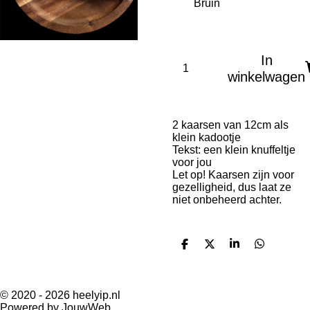
In
winkelwagen
2 kaarsen van 12cm als
klein kadootje
Tekst: een klein knuffeltje
voor jou
Let op! Kaarsen zijn voor
gezelligheid, dus laat ze
niet onbeheerd achter.
D
D
S
D
e
e
h
e
l
e
a
l
e
l
r
e
n
e
n
© 2020 - 2026 heelyip.nl
Powered by
JouwWeb