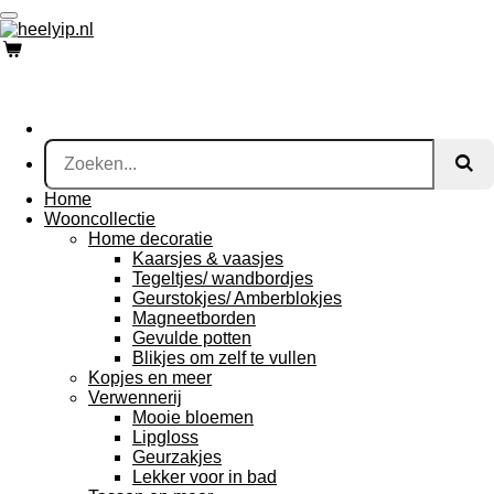
Ga
direct
naar
de
hoofdinhoud
Home
Wooncollectie
Home decoratie
Kaarsjes & vaasjes
Tegeltjes/ wandbordjes
Geurstokjes/ Amberblokjes
Magneetborden
Gevulde potten
Blikjes om zelf te vullen
Kopjes en meer
Verwennerij
Mooie bloemen
Lipgloss
Geurzakjes
Lekker voor in bad