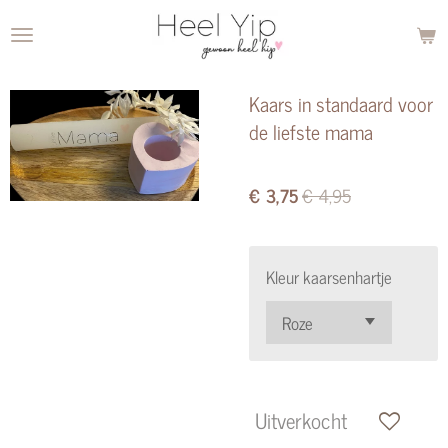
Ga
direct
naar
Kaars in standaard voor
de
de liefste mama
hoofdinhoud
€ 3,75
€ 4,95
Kleur kaarsenhartje
Uitverkocht