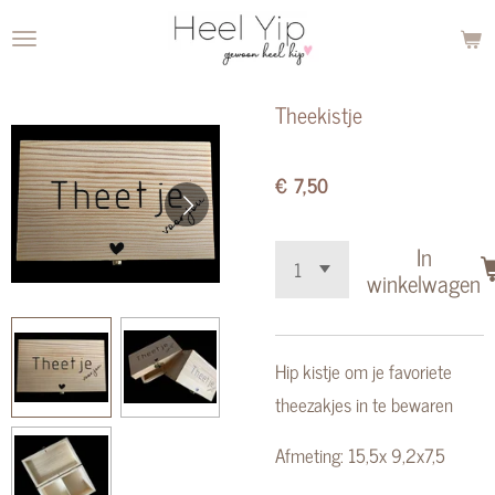
Ga
direct
naar
Theekistje
de
hoofdinhoud
€ 7,50
In
winkelwagen
Hip kistje om je favoriete
theezakjes in te bewaren
Afmeting: 15,5x 9,2x7,5