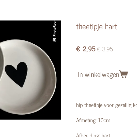
theetipje hart
€ 2,95
€ 3,95
In winkelwagen
hip theetipje voor gezellig k
Afmeting: 10cm
Afbeelding: hart