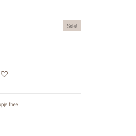
Sale!
opje thee