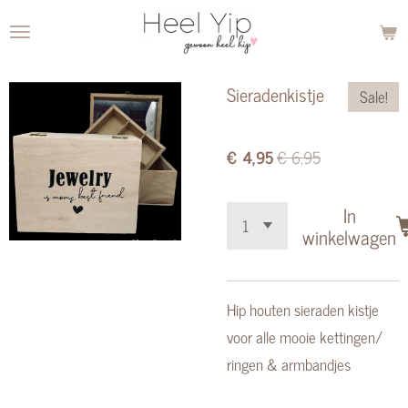
Ga
direct
naar
Sieradenkistje
Sale!
de
hoofdinhoud
€ 4,95
€ 6,95
In
winkelwagen
Hip houten sieraden kistje
voor alle mooie kettingen/
ringen & armbandjes